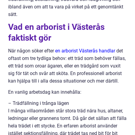
ibland även om att ta vara på virket på ett genomtänkt
sätt.
Vad en arborist i Västerås
faktiskt gör
När någon söker efter
en arborist Västerås handlar
det
oftast om tre tydliga behov: ett träd som behöver fällas,
ett träd som oroar ägaren, eller en trädgård som vuxit
sig för tät och svår att sköta. En professionell arborist
kan hjälpa till i alla dessa situationer och mer därtill.
En vanlig arbetsdag kan innehålla:
– Trädfällning i trånga lägen
I många villaområden står stora träd nära hus, altaner,
ledningar eller grannens tomt. Då går det sällan att fälla
hela trädet i ett stycke. En erfaren arborist använder
istället sektionsfällning, där trädet tas ned bit för bit