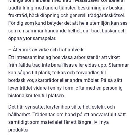
Många som arbetar med träd i Mälardalen kombinerar
trädfällning med andra tjänster: beskärning av buskar,
fruktträd, häckklippning och generell trädgårdsskötsel.
För dig som kund betyder det att hela utemiljön kan ses
som en sammanhängande helhet, där träd, buskar och
öppna ytor samspelar.
– Återbruk av virke och trähantverk
Ett intressant inslag hos vissa arborister är att virket
från fällda träd inte bara flisas eller eldas upp. Stammar
kan sågas till plank, torkas och förvandlas till
bordsskivor, skärbrädor eller andra möbler. På så sätt
lever trädet vidare i en ny form, ofta med en personlig
historia knuten till platsen.
Det här synsättet knyter ihop säkerhet, estetik och
hållbarhet. Träden tas om hand på ett ansvarsfullt sätt,
samtidigt som materialet får ett längre liv i nya
produkter.