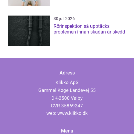
30 juli 2026
Rörinspektion så upptäcks
problemen innan skadan är skedd
Adress
web:
www.klikko.dk
Menu