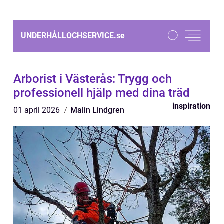
UNDERHÅLLOCHSERVICE.
se
Arborist i Västerås: Trygg och
professionell hjälp med dina träd
inspiration
01 april 2026
Malin Lindgren