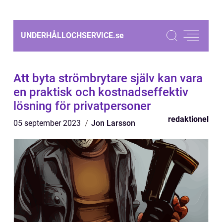
UNDERHÅLLOCHSERVICE.
se
Att byta strömbrytare själv kan vara
en praktisk och kostnadseffektiv
lösning för privatpersoner
redaktionel
05 september 2023
Jon Larsson