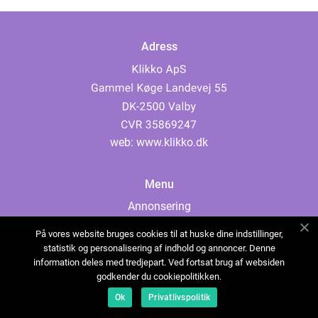
Adress
web:
www.klikko.dk
Menu
Annonsering
Om oss
På vores website bruges cookies til at huske dine indstillinger,
Cookies
statistik og personalisering af indhold og annoncer. Denne
information deles med tredjepart. Ved fortsat brug af websiden
Kontakta oss
godkender du cookiepolitikken.
Sitemap
Ok
Privatlivspolitik