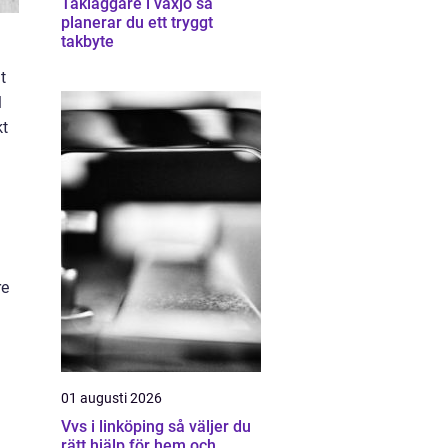
Takläggare i växjö så
planerar du ett tryggt
takbyte
t
l
kt
re
01 augusti 2026
Vvs i linköping så väljer du
rätt hjälp för hem och