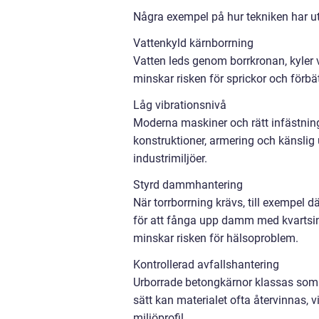
Några exempel på hur tekniken har ut
Vattenkyld kärnborrning
Vatten leds genom borrkronan, kyler v
minskar risken för sprickor och förbät
Låg vibrationsnivå
Moderna maskiner och rätt infästning
konstruktioner, armering och känslig u
industrimiljöer.
Styrd dammhantering
När torrborrning krävs, till exempel
för att fånga upp damm med kvartsinne
minskar risken för hälsoproblem.
Kontrollerad avfallshantering
Urborrade betongkärnor klassas som mi
sätt kan materialet ofta återvinnas, 
miljöprofil.