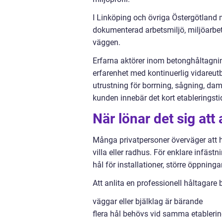
I Linköping och övriga Östergötland m
dokumenterad arbetsmiljö, miljöarbete o
väggen.
Erfarna aktörer inom betonghåltagnin
erfarenhet med kontinuerlig vidareutb
utrustning för borrning, sågning, da
kunden innebär det kort etablerings
När lönar det sig att 
Många privatpersoner överväger att hyr
villa eller radhus. För enklare infäs
hål för installationer, större öppning
Att anlita en professionell håltagare 
väggar eller bjälklag är bärande
flera hål behövs vid samma etableri