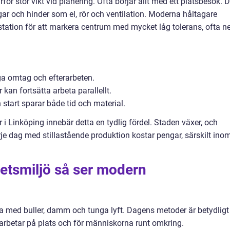
ör stor vikt vid planering. Ofta börjar allt med ett platsbesök. 
ägar och hinder som el, rör och ventilation. Moderna håltagare
station för att markera centrum med mycket låg tolerans, ofta ne
iga omtag och efterarbeten.
kan fortsätta arbeta parallellt.
 start sparar både tid och material.
 i Linköping innebär detta en tydlig fördel. Staden växer, och
rje dag med stillastående produktion kostar pengar, särskilt ino
betsmiljö så ser modern
a med buller, damm och tunga lyft. Dagens metoder är betydligt
betar på plats och för människorna runt omkring.