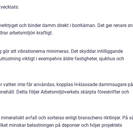
vecklats:
erktyget och binder damm direkt i borrkärnan. Det ger renare sni
trar arbetsmiljön kraftigt.
 gör att vibrationerna minimeras. Det skyddar intilliggande
trustning viktigt i exempelvis äldre fastigheter, sjukhus och
 där vatten inte får användas, kopplas H-klassade dammsugare på
håll. Detta följer Arbetsmiljöverkets skärpta föreskrifter och
neraliskt avfall och sorteras enligt branschens riktlinjer. På s
vilket minskar belastningen på deponier och höjer projektets