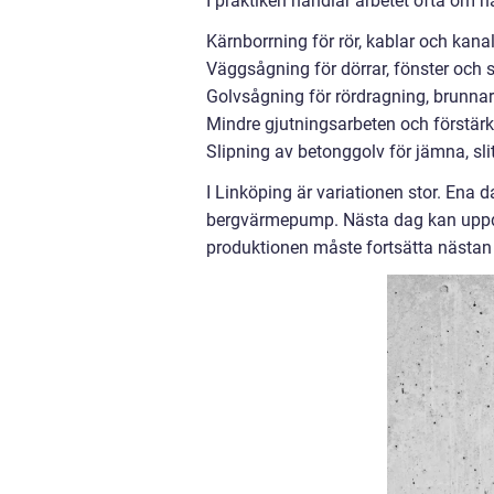
I praktiken handlar arbetet ofta om
Kärnborrning för rör, kablar och kana
Väggsågning för dörrar, fönster och 
Golvsågning för rördragning, brunna
Mindre gjutningsarbeten och förstärk
Slipning av betonggolv för jämna, sl
I Linköping är variationen stor. Ena d
bergvärmepump. Nästa dag kan uppdra
produktionen måste fortsätta nästan s