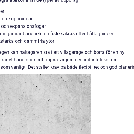
 några återkommande typer av uppdrag:
ler
större öppningar
r och expansionsfogar
ningar när bärigheten måste säkras efter håltagningen
itstarka och dammfria ytor
agen kan håltagaren stå i ett villagarage och borra för en ny
get handla om att öppna väggar i en industrilokal där
om vanligt. Det ställer krav på både flexibilitet och god planeri