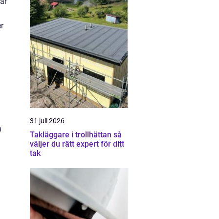
Där
r
31 juli 2026
m
Takläggare i trollhättan så
väljer du rätt expert för ditt
tak