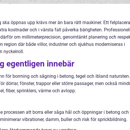
g ska öppnas upp krävs mer än bara rätt maskiner. Ett felplacera
tra kostnader och i värsta fall påverka bärigheten. Professionel
därför om millimeterprecision, genomtänkt planering och respe
n region där både villor, industrier och sjukhus moderniseras i
n nyckelroll.
g egentligen innebär
 för borrning och sågning i betong, tegel och ibland natursten.
ör dörrar, fönster, trappor eller större passager, men också mind
 el, fiber, sprinklers, värme och avlopp.
e processen att borra eller såga hål och öppningar i betong och
inimerar vibrationer, damm, buller och risk för sprickbildning.