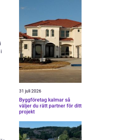
i
i
31 juli 2026
Byggföretag kalmar så
väljer du rätt partner för ditt
projekt