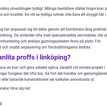
ärks utvecklingen tydligt. Många beställare ställer högre krav 
ch kvalitet. De vill se tydliga rutiner, inte bara ett snyggt hål i
g har anpassat sig till detta genom att kombinera lång praktisk
ildning. De anländer ofta med specialinredda servicebilar, där al
mmhantering och enklare gjutningsarbeten finns på plats. För
tid och snabb anpassning om förutsättningarna ändras.
anlita proffs i linköping?
a en borr och göra arbetet själva, särskilt vid mindre projekt i
tningar fungerar det ofta bra. Så fort det handlar om genomgåend
ar eller bärande konstruktioner ser kalkylen annorlunda ut.
brukar löna sig när:
ng