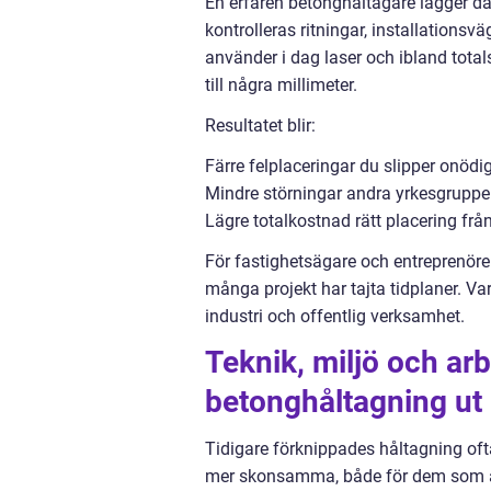
En erfaren betonghåltagare lägger därf
kontrolleras ritningar, installationsv
använder i dag laser och ibland total
till några millimeter.
Resultatet blir:
Färre felplaceringar du slipper onöd
Mindre störningar andra yrkesgrupper 
Lägre totalkostnad rätt placering från
För fastighetsägare och entreprenörer
många projekt har tajta tidplaner. Va
industri och offentlig verksamhet.
Teknik, miljö och ar
betonghåltagning ut
Tidigare förknippades håltagning oft
mer skonsamma, både för dem som ar