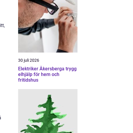
tt,
30 juli 2026
Elektriker Åkersberga trygg
elhjälp för hem och
fritidshus
å