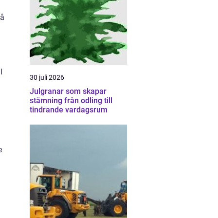
på
l
30 juli 2026
Julgranar som skapar
stämning från odling till
tindrande vardagsrum
e