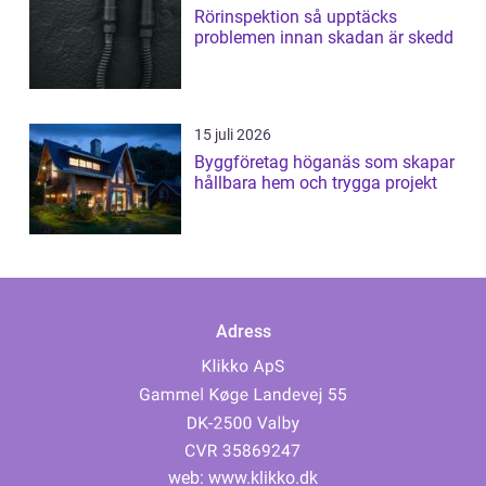
Rörinspektion så upptäcks
problemen innan skadan är skedd
15 juli 2026
Byggföretag höganäs som skapar
hållbara hem och trygga projekt
Adress
web:
www.klikko.dk