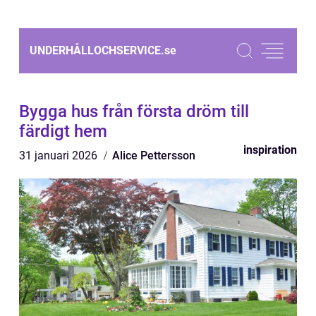
UNDERHÅLLOCHSERVICE.
se
Bygga hus från första dröm till
färdigt hem
inspiration
31 januari 2026
Alice Pettersson