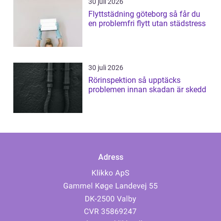
30 juli 2026
Flyttstädning göteborg så får du
en problemfri flytt utan städstress
30 juli 2026
Rörinspektion så upptäcks
problemen innan skadan är skedd
Adress