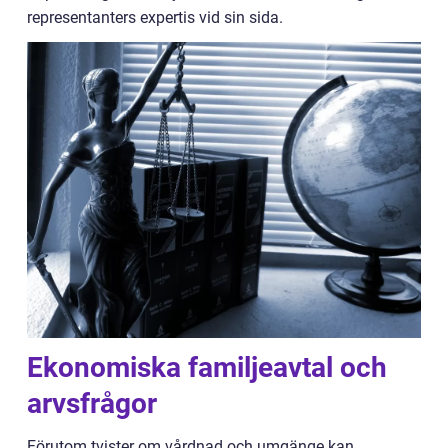
representanters expertis vid sin sida.
Ekonomiska familjeavtal och
arvsfrågor
Förutom tvister om vårdnad och umgänge kan