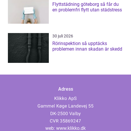
Flyttstädning göteborg så får du
en problemfri flytt utan städstress
30 juli 2026
Rörinspektion så upptäcks
problemen innan skadan är skedd
Adress
web:
www.klikko.dk