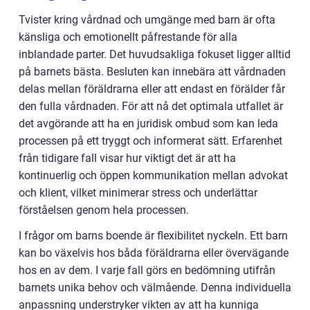
Tvister kring vårdnad och umgänge med barn är ofta
känsliga och emotionellt påfrestande för alla
inblandade parter. Det huvudsakliga fokuset ligger alltid
på barnets bästa. Besluten kan innebära att vårdnaden
delas mellan föräldrarna eller att endast en förälder får
den fulla vårdnaden. För att nå det optimala utfallet är
det avgörande att ha en juridisk ombud som kan leda
processen på ett tryggt och informerat sätt. Erfarenhet
från tidigare fall visar hur viktigt det är att ha
kontinuerlig och öppen kommunikation mellan advokat
och klient, vilket minimerar stress och underlättar
förståelsen genom hela processen.
I frågor om barns boende är flexibilitet nyckeln. Ett barn
kan bo växelvis hos båda föräldrarna eller övervägande
hos en av dem. I varje fall görs en bedömning utifrån
barnets unika behov och välmående. Denna individuella
anpassning understryker vikten av att ha kunniga