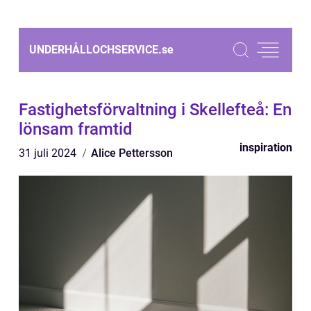
UNDERHÅLLOCHSERVICE.
se
Fastighetsförvaltning i Skellefteå: En
lönsam framtid
inspiration
31 juli 2024
Alice Pettersson