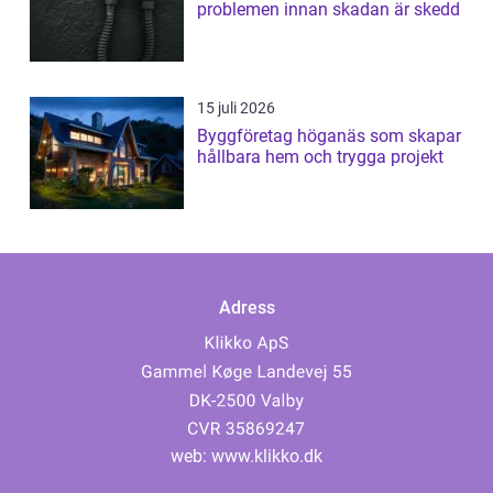
problemen innan skadan är skedd
15 juli 2026
Byggföretag höganäs som skapar
hållbara hem och trygga projekt
Adress
web:
www.klikko.dk