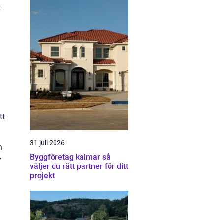
t
tt
31 juli 2026
n
Byggföretag kalmar så
v
väljer du rätt partner för ditt
projekt