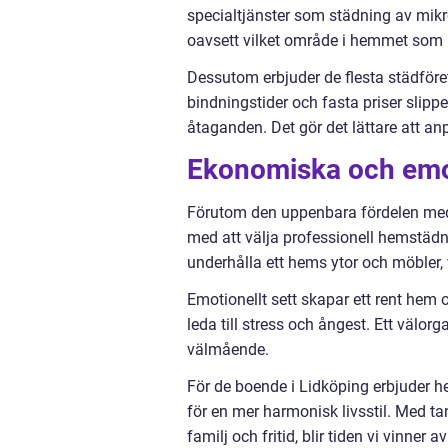
specialtjänster som städning av mikr
oavsett vilket område i hemmet som be
Dessutom erbjuder de flesta städföret
bindningstider och fasta priser slipp
åtaganden. Det gör det lättare att an
Ekonomiska och emot
Förutom den uppenbara fördelen med 
med att välja professionell hemstädni
underhålla ett hems ytor och möbler, v
Emotionellt sett skapar ett rent hem o
leda till stress och ångest. Ett välor
välmående.
För de boende i Lidköping erbjuder 
för en mer harmonisk livsstil. Med tan
familj och fritid, blir tiden vi vinner 