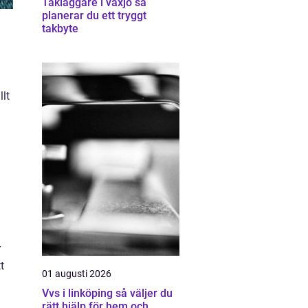
Takläggare i växjö så
planerar du ett tryggt
takbyte
llt
r
t
01 augusti 2026
Vvs i linköping så väljer du
rätt hjälp för hem och