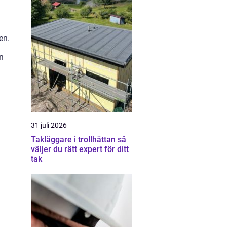
a
en.
n
31 juli 2026
Takläggare i trollhättan så
väljer du rätt expert för ditt
tak