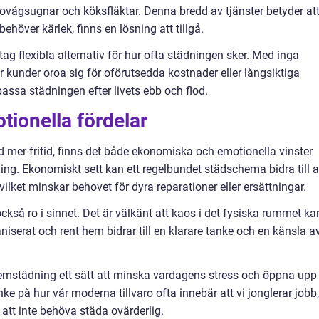
ovågsugnar och köksfläktar. Denna bredd av tjänster betyder at
höver kärlek, finns en lösning att tillgå.
ag flexibla alternativ för hur ofta städningen sker. Med inga
er kunder oroa sig för oförutsedda kostnader eller långsiktiga
passa städningen efter livets ebb och flod.
ionella fördelar
mer fritid, finns det både ekonomiska och emotionella vinster
ng. Ekonomiskt sett kan ett regelbundet städschema bidra till a
ilket minskar behovet för dyra reparationer eller ersättningar.
ckså ro i sinnet. Det är välkänt att kaos i det fysiska rummet ka
ganiserat och rent hem bidrar till en klarare tanke och en känsla a
hemstädning ett sätt att minska vardagens stress och öppna upp
ke på hur vår moderna tillvaro ofta innebär att vi jonglerar jobb,
av att inte behöva städa ovärderlig.