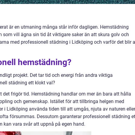
serat är en utmaning många står inför dagligen. Hemstädning
 som vill ägna sin tid åt viktigare saker än att skura golv och
larna med professionell städning i Lidköping och varför det blir a
ionell hemstädning?
igt projekt. Det tar tid och energi från andra viktiga
ell städning ett klokt val?
t det frigör tid. Hemstädning handlar om mer än bara att hålla
ppling och gemenskap. Istället för att tillbringa helgen med
i Lidköping använda tiden till att umgås, njuta av naturen elle
 ofta försummas. Dessutom garanterar professionell städning et
m kan vara svår att uppnå på egen hand.