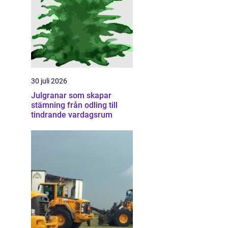
30 juli 2026
Julgranar som skapar
stämning från odling till
tindrande vardagsrum