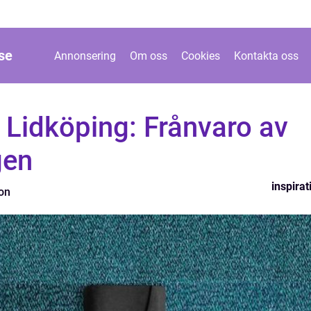
se
Annonsering
Om oss
Cookies
Kontakta oss
 Lidköping: Frånvaro av
gen
inspirat
son