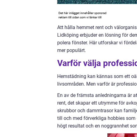
Att hålla hemmet rent och välorgani
Lidköping erbjuder en lösning för dem
polera fönster. Här utforskar vi förde
mer populärt.
Varför välja profess
Hemstädning kan kännas som ett oändl
livsområden. Men varför är profession
En av de främsta anledningarna är at
rent, det skapar ett utrymme för avko
skrubbor och dammtrasor kan familjer 
till och med förverkliga hobbies som
högt resultat och en noggrannhet so