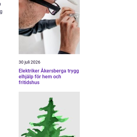
n
og
30 juli 2026
Elektriker Åkersberga trygg
elhjälp för hem och
fritidshus