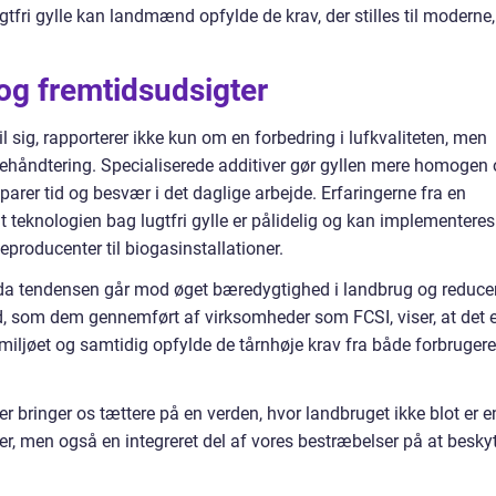
tfri gylle kan landmænd opfylde de krav, der stilles til moderne,
 og fremtidsudsigter
 sig, rapporterer ikke kun om en forbedring i lufkvaliteten, men
lehåndtering. Specialiserede additiver gør gyllen mere homogen
sparer tid og besvær i det daglige arbejde. Erfaringerne fra en
teknologien bag lugtfri gylle er pålidelig og kan implementeres
neproducenter til biogasinstallationer.
d, da tendensen går mod øget bæredygtighed i landbrug og reduce
, som dem gennemført af virksomheder som FCSI, viser, at det e
e miljøet og samtidig opfylde de tårnhøje krav fra både forbrugere
 der bringer os tættere på en verden, hvor landbruget ikke blot er e
er, men også en integreret del af vores bestræbelser på at besky