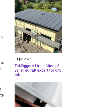
 og
31 juli 2026
ret
Takläggare i trollhättan så
r
väljer du rätt expert för ditt
tak
n
tte