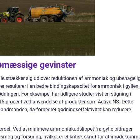
ømæssige gevinster
ylle strækker sig ud over reduktionen af ammoniak og ubehageli
iver resulterer i en bedre bindingskapacitet for ammoniak i gyllen,
dningen. For eksempel har tidligere studier vist en stigning i
15 procent ved anvendelse af produkter som Active NS. Dette
r landmanden, da forbedret gødningseffektivitet kan reducere
ordel. Ved at minimere ammoniakudslippet fra gylle bidrager
mog og forsuring, hvilket er et kritisk skridt for at imødekomm