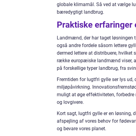
globale klimamål. Så ved at vælge lug
bæredygtigt landbrug.
Praktiske erfaringer
Landmænd, der har taget løsningen til
også andre fordele såsom lettere gyl
dermed lettere at distribuere, hvilket 
række europæiske landmænd viser, at 
på forskellige typer landbrug, fra svi
Fremtiden for lugtfri gylle ser lys u
miljøpåvirkning. Innovationsfremstød
muligt at øge effektiviteten, forbedr
og lovgivere.
Kort sagt, lugtfri gylle er en løsning,
afspejling af vores behov for fødevar
og bevare vores planet.