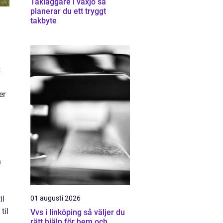
Takläggare i växjö så
planerar du ett tryggt
takbyte
t
er
n
il
01 augusti 2026
til
Vvs i linköping så väljer du
rätt hjälp för hem och