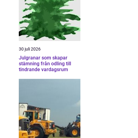
30 juli 2026
Julgranar som skapar
stämning från odling till
tindrande vardagsrum