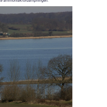
dske ammoniakfordampningen.