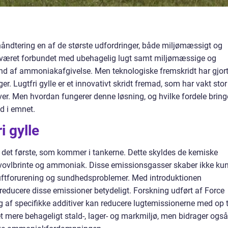
ehåndtering en af de største udfordringer, både miljømæssigt og
le været forbundet med ubehagelig lugt samt miljømæssige og
 af ammoniakafgivelse. Men teknologiske fremskridt har gjor
er. Lugtfri gylle er et innovativt skridt fremad, som har vakt stor
r. Men hvordan fungerer denne løsning, og hvilke fordele bring
d i emnet.
i gylle
e det første, som kommer i tankerne. Dette skyldes de kemiske
 svovlbrinte og ammoniak. Disse emissionsgasser skaber ikke ku
luftforurening og sundhedsproblemer. Med introduktionen
ucere disse emissioner betydeligt. Forskning udført af Force
g af specifikke additiver kan reducere lugtemissionerne med op t
t mere behageligt stald-, lager- og markmiljø, men bidrager også 