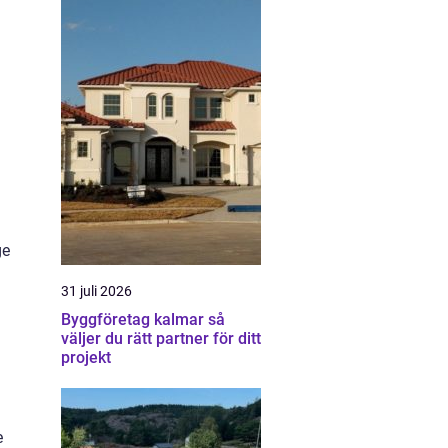
ge
31 juli 2026
Byggföretag kalmar så
väljer du rätt partner för ditt
projekt
e