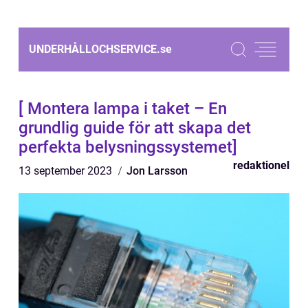
UNDERHÅLLOCHSERVICE.
se
[ Montera lampa i taket – En
grundlig guide för att skapa det
perfekta belysningssystemet]
redaktionel
13 september 2023
Jon Larsson