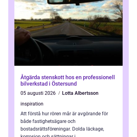
Åtgärda stenskott hos en professionell
bilverkstad i Östersund
05 augusti 2026
Lotta Albertsson
inspiration
Att förstå hur rören mår är avgörande för
både fastighetsägare och
bostadsrättsföreningar. Dolda läckage,
korrosion och sättningar i...