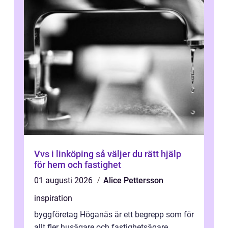
Vvs i linköping så väljer du rätt hjälp
för hem och fastighet
01 augusti 2026
Alice Pettersson
inspiration
byggföretag Höganäs är ett begrepp som för
allt fler husägare och fastighetsägare