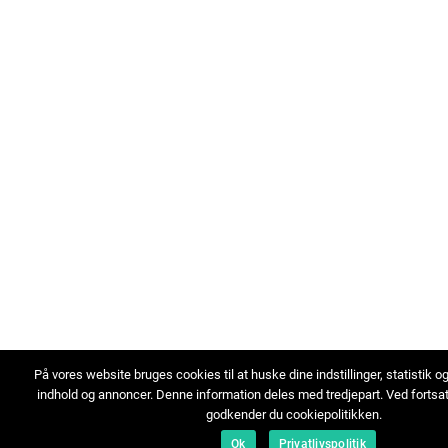
På vores website bruges cookies til at huske dine indstillinger, statistik o
indhold og annoncer. Denne information deles med tredjepart. Ved fortsa
godkender du cookiepolitikken.
Ok
Privatlivspolitik