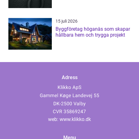
15 juli 2026
Byggföretag höganäs som skapar
hållbara hem och trygga projekt
Adress
web:
www.klikko.dk
Menu