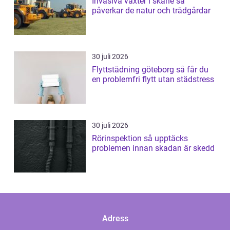
Invasiva växter i skåne så
påverkar de natur och trädgårdar
30 juli 2026
Flyttstädning göteborg så får du
en problemfri flytt utan städstress
30 juli 2026
Rörinspektion så upptäcks
problemen innan skadan är skedd
Adress