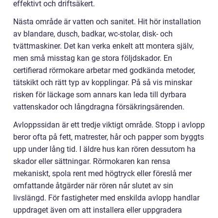
effektivt och driftsäkert.
Nästa område är vatten och sanitet. Hit hör installation
av blandare, dusch, badkar, wc-stolar, disk- och
tvättmaskiner. Det kan verka enkelt att montera själv,
men små misstag kan ge stora följdskador. En
certifierad rörmokare arbetar med godkända metoder,
tätskikt och rätt typ av kopplingar. På så vis minskar
risken för läckage som annars kan leda till dyrbara
vattenskador och långdragna försäkringsärenden.
Avloppssidan är ett tredje viktigt område. Stopp i avlopp
beror ofta på fett, matrester, hår och papper som byggts
upp under lång tid. I äldre hus kan rören dessutom ha
skador eller sättningar. Rörmokaren kan rensa
mekaniskt, spola rent med högtryck eller föreslå mer
omfattande åtgärder när rören når slutet av sin
livslängd. För fastigheter med enskilda avlopp handlar
uppdraget även om att installera eller uppgradera