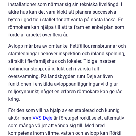
installationer som närmar sig sin tekniska livslängd. I
äldre hus kan det vara klokt att planera successiva
byten i god tid i stället för att vänta på nästa läcka. En
rörmokare kan hjälpa till att ta fram en enkel plan som
fördelar arbetet över flera år.
Avlopp mår bra av omtanke. Fettfällor, rensbrunnar och
stamledningar behöver inspektion och ibland spolning,
särskilt i flerfamiljshus och lokaler. Tidiga insatser
förhindrar stopp, dålig lukt och i värsta fall
översvämning. På landsbygden runt Deje är även
funktionen i enskilda avloppsanläggningar viktig ur
miljösynpunkt, något en erfaren rörmokare kan ge råd
kring.
För den som vill ha hjälp av en etablerad och kunnig
aktör inom
VVS Deje
är företaget rorkil.se ett alternativ
som många väljer att vända sig till. Med bred
kompetens inom värme, vatten och avlopp kan Rörkill