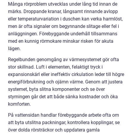
Många rörproblem utvecklas under lång tid innan de
märks. Droppande kranar, långsamt rinnande avlopp
eller temperaturvariation i duschen kan verka harmlöst,
men är ofta signaler om begynnande slitage eller fel i
anläggningen. Förebyggande underhåll tillsammans
med en kunnig rörmokare minskar risken för akuta
lägen.
Regelbunden genomgång av värmesystemet gör ofta
stor skillnad. Luft i elementen, felaktigt tryck i
expansionskärl eller ineffektiv cirkulation leder till högre
energiförbrukning och ojämn värme. Genom att justera
systemet, byta slitna komponenter och se över
styrningen går det att både sänka kostnader och öka
komforten.
På vattensidan handlar förebyggande arbete ofta om
att byta utslitna packningar, kontrollera kopplingar, se
över dolda rörsträckor och uppdatera gamla