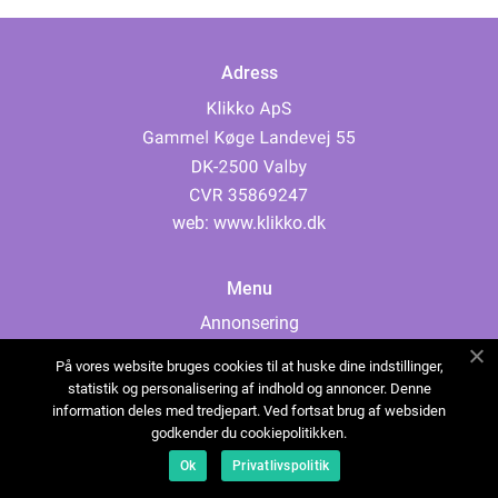
Adress
web:
www.klikko.dk
Menu
Annonsering
Om oss
På vores website bruges cookies til at huske dine indstillinger,
Cookies
statistik og personalisering af indhold og annoncer. Denne
information deles med tredjepart. Ved fortsat brug af websiden
Kontakta oss
godkender du cookiepolitikken.
Sitemap
Ok
Privatlivspolitik