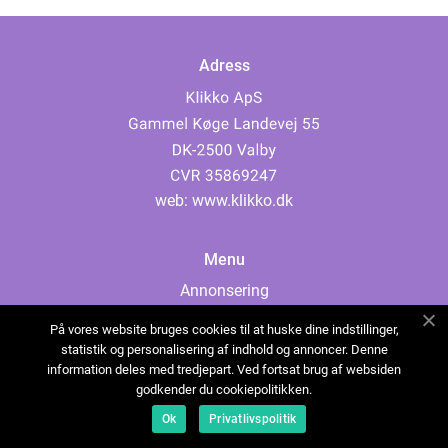
Adress
web:
www.klikko.dk
Menu
Annonsering
Om oss
På vores website bruges cookies til at huske dine indstillinger,
Cookies
statistik og personalisering af indhold og annoncer. Denne
information deles med tredjepart. Ved fortsat brug af websiden
Kontakta oss
godkender du cookiepolitikken.
Sitemap
Ok
Privatlivspolitik