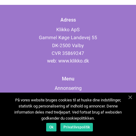
Adress
web:
www.klikko.dk
Menu
Annonsering
Om oss
På vores website bruges cookies til at huske dine indstillinger,
Cookies
statistik og personalisering af indhold og annoncer. Denne
information deles med tredjepart. Ved fortsat brug af websiden
Kontakta oss
godkender du cookiepolitikken.
Sitemap
Ok
Privatlivspolitik