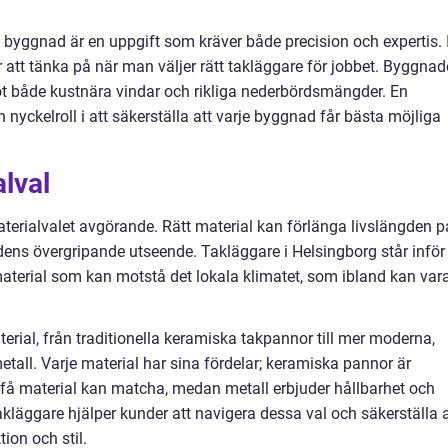
 byggnad är en uppgift som kräver både precision och expertis. 
att tänka på när man väljer rätt takläggare för jobbet. Byggnade
 både kustnära vindar och rikliga nederbördsmängder. En
 nyckelroll i att säkerställa att varje byggnad får bästa möjliga
alval
aterialvalet avgörande. Rätt material kan förlänga livslängden p
adens övergripande utseende. Takläggare i Helsingborg står inför
terial som kan motstå det lokala klimatet, som ibland kan var
erial, från traditionella keramiska takpannor till mer moderna,
tall. Varje material har sina fördelar; keramiska pannor är
få material kan matcha, medan metall erbjuder hållbarhet och
takläggare hjälper kunder att navigera dessa val och säkerställa a
ion och stil.