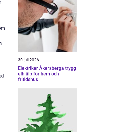
h
som
ns
30 juli 2026
Elektriker Åkersberga trygg
elhjälp för hem och
ed
fritidshus