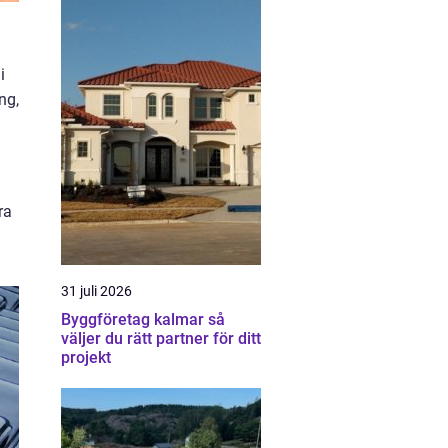
i
ng,
ra
31 juli 2026
Byggföretag kalmar så
väljer du rätt partner för ditt
projekt