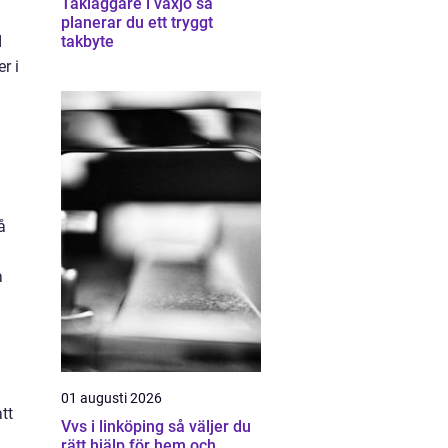
Takläggare i växjö så
planerar du ett tryggt
I
takbyte
r i
å
a
01 augusti 2026
tt
Vvs i linköping så väljer du
rätt hjälp för hem och