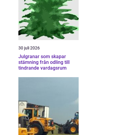
30 juli 2026
Julgranar som skapar
stämning från odling till
tindrande vardagsrum