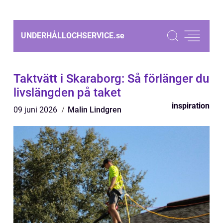
UNDERHÅLLOCHSERVICE.
se
Taktvätt i Skaraborg: Så förlänger du
livslängden på taket
inspiration
09 juni 2026
Malin Lindgren