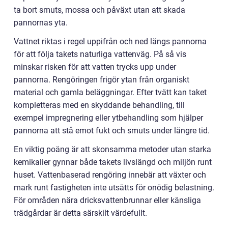
ta bort smuts, mossa och påväxt utan att skada
pannornas yta.
Vattnet riktas i regel uppifrån och ned längs pannorna
för att följa takets naturliga vattenväg. På så vis
minskar risken för att vatten trycks upp under
pannorna. Rengöringen frigör ytan från organiskt
material och gamla beläggningar. Efter tvätt kan taket
kompletteras med en skyddande behandling, till
exempel impregnering eller ytbehandling som hjälper
pannorna att stå emot fukt och smuts under längre tid.
En viktig poäng är att skonsamma metoder utan starka
kemikalier gynnar både takets livslängd och miljön runt
huset. Vattenbaserad rengöring innebär att växter och
mark runt fastigheten inte utsätts för onödig belastning.
För områden nära dricksvattenbrunnar eller känsliga
trädgårdar är detta särskilt värdefullt.