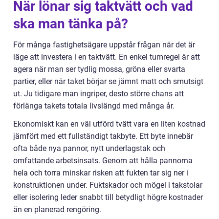
När lönar sig taktvätt och vad
ska man tänka på?
För många fastighetsägare uppstår frågan när det är
läge att investera i en taktvätt. En enkel tumregel är att
agera när man ser tydlig mossa, gröna eller svarta
partier, eller när taket börjar se jämnt matt och smutsigt
ut. Ju tidigare man ingriper, desto större chans att
förlänga takets totala livslängd med många år.
Ekonomiskt kan en väl utförd tvätt vara en liten kostnad
jämfört med ett fullständigt takbyte. Ett byte innebär
ofta både nya pannor, nytt underlagstak och
omfattande arbetsinsats. Genom att hålla pannorna
hela och torra minskar risken att fukten tar sig ner i
konstruktionen under. Fuktskador och mögel i takstolar
eller isolering leder snabbt till betydligt högre kostnader
än en planerad rengöring.