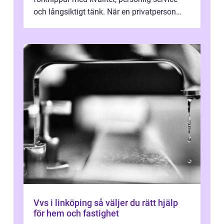
och långsiktigt tänk. När en privatperson
eller fastighetsägare planerar en...
Vvs i linköping så väljer du rätt hjälp
för hem och fastighet