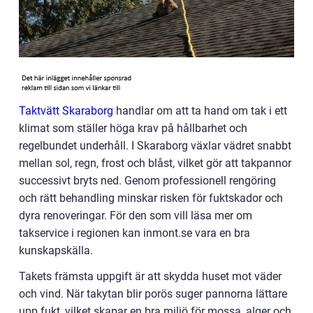
Taktvätt Skaraborg
handlar om att ta hand om tak i ett
klimat som ställer höga krav på hållbarhet och
regelbundet underhåll. I Skaraborg växlar vädret snabbt
mellan sol, regn, frost och blåst, vilket gör att takpannor
successivt bryts ned. Genom professionell rengöring
och rätt behandling minskar risken för fuktskador och
dyra renoveringar. För den som vill läsa mer om
takservice i regionen kan inmont.se vara en bra
kunskapskälla.
Takets främsta uppgift är att skydda huset mot väder
och vind. När takytan blir porös suger pannorna lättare
upp fukt, vilket skapar en bra miljö för mossa, alger och