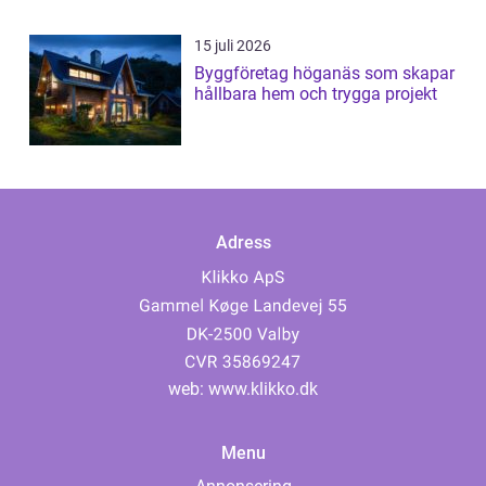
15 juli 2026
Byggföretag höganäs som skapar
hållbara hem och trygga projekt
Adress
web:
www.klikko.dk
Menu