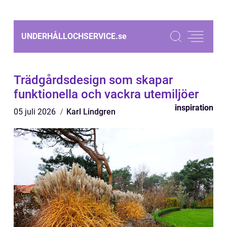
UNDERHÅLLOCHSERVICE.
se
Trädgårdsdesign som skapar
funktionella och vackra utemiljöer
inspiration
05 juli 2026
Karl Lindgren