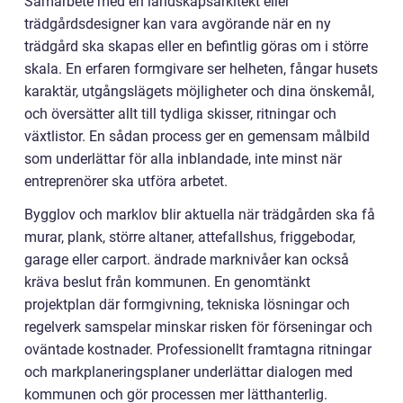
Samarbete med en landskapsarkitekt eller
trädgårdsdesigner kan vara avgörande när en ny
trädgård ska skapas eller en befintlig göras om i större
skala. En erfaren formgivare ser helheten, fångar husets
karaktär, utgångslägets möjligheter och dina önskemål,
och översätter allt till tydliga skisser, ritningar och
växtlistor. En sådan process ger en gemensam målbild
som underlättar för alla inblandade, inte minst när
entreprenörer ska utföra arbetet.
Bygglov och marklov blir aktuella när trädgården ska få
murar, plank, större altaner, attefallshus, friggebodar,
garage eller carport. ändrade marknivåer kan också
kräva beslut från kommunen. En genomtänkt
projektplan där formgivning, tekniska lösningar och
regelverk samspelar minskar risken för förseningar och
oväntade kostnader. Professionellt framtagna ritningar
och markplaneringsplaner underlättar dialogen med
kommunen och gör processen mer lätthanterlig.