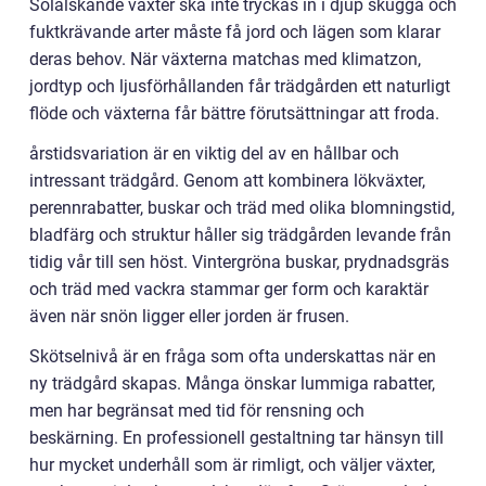
Solälskande växter ska inte tryckas in i djup skugga och
fuktkrävande arter måste få jord och lägen som klarar
deras behov. När växterna matchas med klimatzon,
jordtyp och ljusförhållanden får trädgården ett naturligt
flöde och växterna får bättre förutsättningar att froda.
årstidsvariation är en viktig del av en hållbar och
intressant trädgård. Genom att kombinera lökväxter,
perennrabatter, buskar och träd med olika blomningstid,
bladfärg och struktur håller sig trädgården levande från
tidig vår till sen höst. Vintergröna buskar, prydnadsgräs
och träd med vackra stammar ger form och karaktär
även när snön ligger eller jorden är frusen.
Skötselnivå är en fråga som ofta underskattas när en
ny trädgård skapas. Många önskar lummiga rabatter,
men har begränsat med tid för rensning och
beskärning. En professionell gestaltning tar hänsyn till
hur mycket underhåll som är rimligt, och väljer växter,