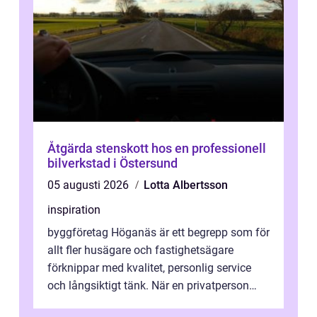
Åtgärda stenskott hos en professionell
bilverkstad i Östersund
05 augusti 2026
Lotta Albertsson
inspiration
byggföretag Höganäs är ett begrepp som för
allt fler husägare och fastighetsägare
förknippar med kvalitet, personlig service
och långsiktigt tänk. När en privatperson
eller fastighetsägare planerar en...