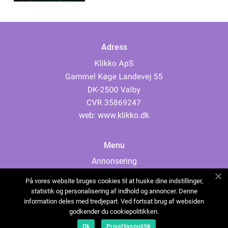
Adress
web:
www.klikko.dk
Menu
Annonsering
Om oss
På vores website bruges cookies til at huske dine indstillinger,
Cookies
statistik og personalisering af indhold og annoncer. Denne
information deles med tredjepart. Ved fortsat brug af websiden
Kontakta oss
godkender du cookiepolitikken.
Sitemap
Ok
Privatlivspolitik