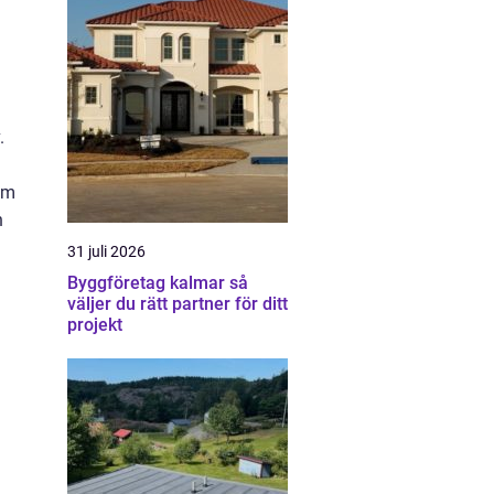
.
h
om
h
31 juli 2026
Byggföretag kalmar så
väljer du rätt partner för ditt
projekt