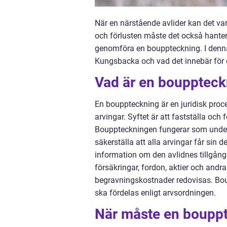
När en närstående avlider kan det va
och förlusten måste det också hantera
genomföra en bouppteckning. I denna 
Kungsbacka och vad det innebär för 
Vad är en bouppteck
En bouppteckning är en juridisk proc
arvingar. Syftet är att fastställa och f
Bouppteckningen fungerar som underl
säkerställa att alla arvingar får sin 
information om den avlidnes tillgånga
försäkringar, fordon, aktier och andr
begravningskostnader redovisas. Bou
ska fördelas enligt arvsordningen.
När måste en boupp