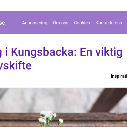
se
Annonsering
Om oss
Cookies
Kontakta oss
 i Kungsbacka: En viktig
vskifte
inspirat