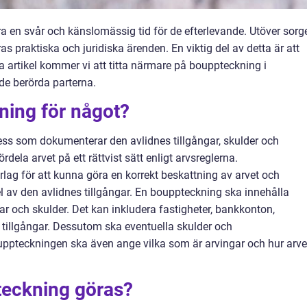
ra en svår och känslomässig tid för de efterlevande. Utöver sorg
s praktiska och juridiska ärenden. En viktig del av detta är att
artikel kommer vi att titta närmare på bouppteckning i
de berörda parterna.
ning för något?
ess som dokumenterar den avlidnes tillgångar, skulder och
ördela arvet på ett rättvist sätt enligt arvsreglerna.
ag för att kunna göra en korrekt beskattning av arvet och
del av den avlidnes tillgångar. En bouppteckning ska innehålla
r och skulder. Det kan inkludera fastigheter, bankkonton,
a tillgångar. Dessutom ska eventuella skulder och
ppteckningen ska även ange vilka som är arvingar och hur arve
teckning göras?