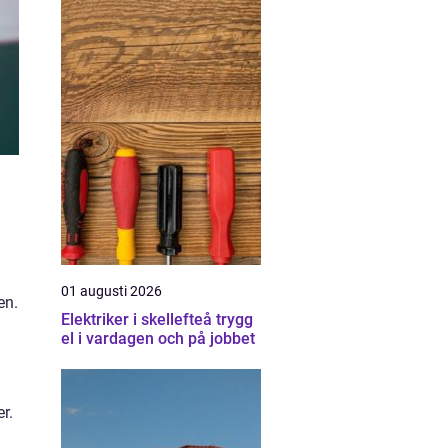
01 augusti 2026
en.
Elektriker i skellefteå trygg
el i vardagen och på jobbet
r.