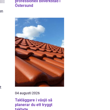
professionell bilverkstad i
Östersund
en
t
04 augusti 2026
Takläggare i växjö så
planerar du ett tryggt
takbyte