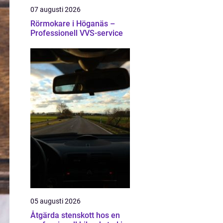
07 augusti 2026
Rörmokare i Höganäs –
Professionell VVS-service
05 augusti 2026
Åtgärda stenskott hos en