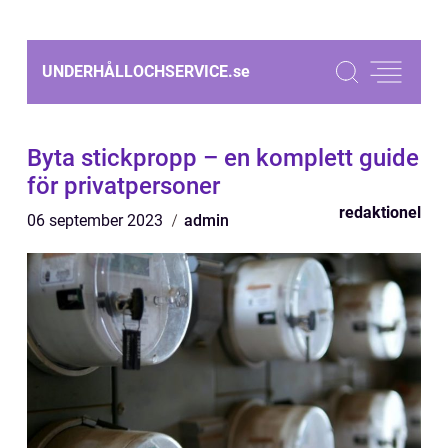
UNDERHÅLLOCHSERVICE.
se
Byta stickpropp – en komplett guide
för privatpersoner
redaktionel
06 september 2023
admin