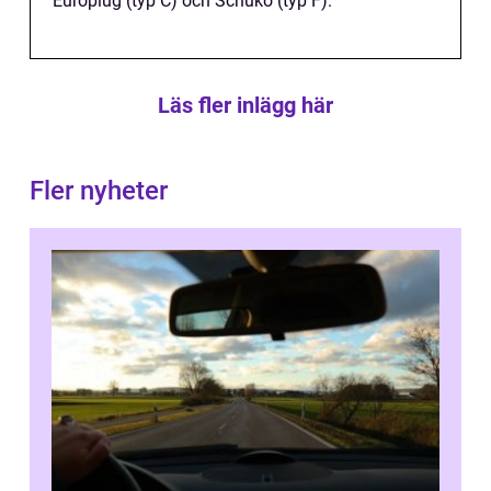
Europlug (typ C) och Schuko (typ F).
Läs fler inlägg här
Fler nyheter