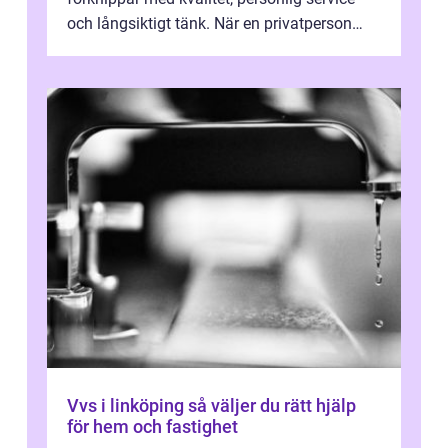
och långsiktigt tänk. När en privatperson
eller fastighetsägare planerar en...
Vvs i linköping så väljer du rätt hjälp
för hem och fastighet