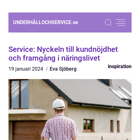
UNDERHÅLLOCHSERVICE.
se
Service: Nyckeln till kundnöjdhet
och framgång i näringslivet
inspiration
19 januari 2024
Eva Sjöberg