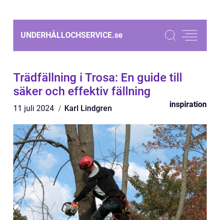
UNDERHÅLLOCHSERVICE.
se
Trädfällning i Trosa: En guide till
säker och effektiv fällning
inspiration
11 juli 2024
Karl Lindgren