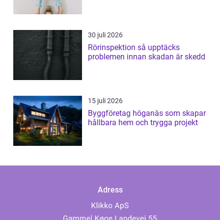
30 juli 2026
Rörinspektion så upptäcks
problemen innan skadan är skedd
15 juli 2026
Byggföretag höganäs som skapar
hållbara hem och trygga projekt
Adress