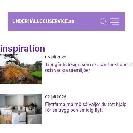
UNDERHÅLLOCHSERVICE.
se
inspiration
05 juli 2026
Trädgårdsdesign som skapar funktionella
och vackra utemiljöer
02 juli 2026
Flyttfirma malmö så väljer du rätt hjälp
för en trygg och smidig flytt